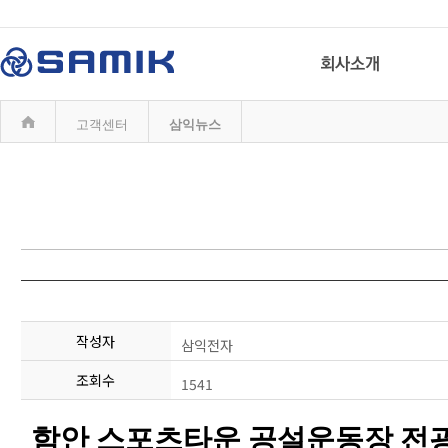
고객센터
삼익뉴스
작성자
삼익전자
조회수
1541
함안 스포츠타운 공설운동장 전